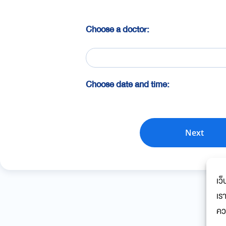
Choose a doctor:
Choose date and time:
Next
เว็
เร
คว