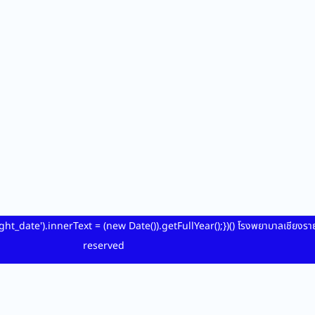
ht_date').innerText = (new Date()).getFullYear();})() โรงพยาบาลเชียงร
reserved