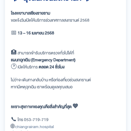
💦 สุขสันต์วันสงกรานต์ 💦
โรงพยาบาลเชียงรายราม
ขอแจ้งวันเปิดให้บริการช่วงเทศกาลสงกรานต์ 2568
📅
13 – 16 เมษายน 2568
🏥 สามารถเข้ารับบริการตรวจทั่วไปได้ที่
แผนกฉุกเฉิน (Emergency Department)
🕐 เปิดให้บริการ
ตลอด 24 ชั่วโมง
ไม่ว่าจะเดินทางกลับบ้าน หรือท่องเที่ยวช่วงสงกรานต์
หากมีเหตุฉุกเฉิน เราพร้อมดูแลคุณเสมอ
เพราะสุขภาพของคุณคือสิ่งสำคัญที่สุด 💙
📞 โทร 053-719-719
🌐
chiangrairam.hospital