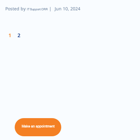
Posted by
|
Jun 10, 2024
IT Support CRR
1
2
Don’t delay care for you and
those you love
Make an appointment