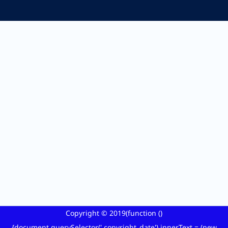
Copyright ©
2019
(function ()
{document.querySelector('.copyright_date').innerText = (new