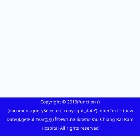
Copyright ©
2019
(function ()
{document.querySelector('.copyright_date').innerText = (new
Date()).getFullYear();})() โรงพยาบาลเชียงราย ราม Chiang Rai Ram
Hospital All rights reserved